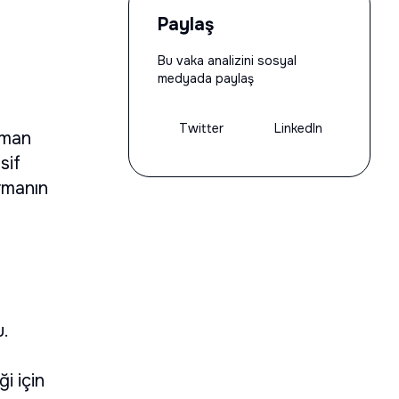
Paylaş
Bu vaka analizini sosyal
medyada paylaş
Twitter
LinkedIn
zaman
sif
rmanın
u.
i için