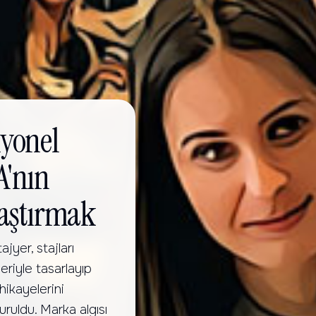
iyonel
A'nın
laştırmak
yer, stajları
eriyle tasarlayıp
hikayelerini
uruldu. Marka algısı