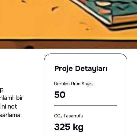
Proje Detayları
Üretilen Ürün Sayısı
mp
50
lamlı bir
ini not
asarlama
CO₂ Tasarrufu
325
kg