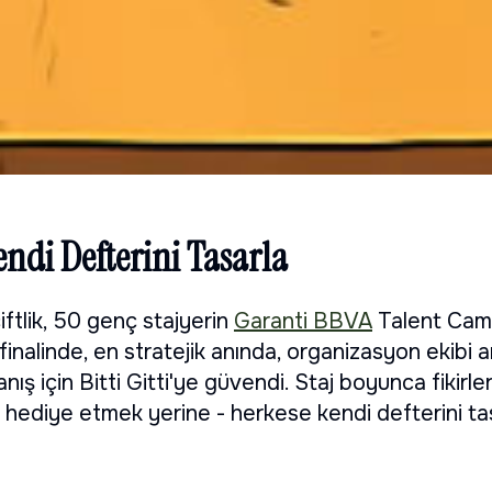
ndi Defterini Tasarla
iftlik, 50 genç stajyerin
Garanti BBVA
Talent Ca
inalinde, en stratejik anında, organizasyon ekibi an
ış için Bitti Gitti'ye güvendi. Staj boyunca fikirler
lde hediye etmek yerine - herkese kendi defterini t