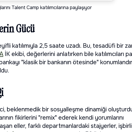
rını Talent Camp katılımcılarına paylaşıyor
lerin Gücü
keyifli katılımıyla 2,5 saate uzadı. Bu, tesadüfi bir 
VA
İK ekibi, değerlerini anlatırken bile katılımcıları pa
bankayı "klasik bir bankanın ötesinde" konumlandı
ldu.
i
eci, beklenmedik bir sosyalleşme dinamiği oluşturd
rının fikirlerini "remix" ederek kendi yorumlarını
n eller, farklı departmanlardaki stajyerler, işbirliğ