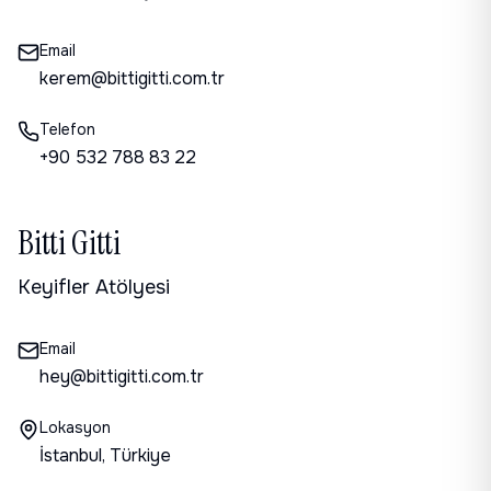
Email
kerem@bittigitti.com.tr
Telefon
+90 532 788 83 22
Bitti Gitti
Keyifler Atölyesi
Email
hey@bittigitti.com.tr
Lokasyon
İstanbul, Türkiye