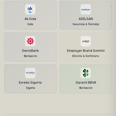
Ak Gıda
ASELSAN
Gıda
Savunma & Teknoloji
DenizBank
Employer Brand Summit
Bankacılık
Etkinlik & Konferans
Eureko Sigorta
Garanti BBVA
Sigorta
Bankacılık