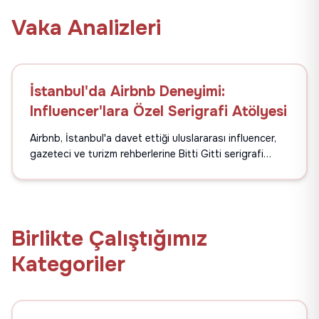
Vaka Analizleri
İstanbul'da Airbnb Deneyimi:
Influencer'lara Özel Serigrafi Atölyesi
Airbnb, İstanbul'a davet ettiği uluslararası influencer,
gazeteci ve turizm rehberlerine Bitti Gitti serigrafi
atölyesiyle unutulmaz bir deneyim sundu. 24+ katılımcı,
farklı renk ve pozisyonlamalarda Airbnb logosunu
kendi tişört ve bez çantalarına basarak markayla derin
bağlar kurdu.
Birlikte Çalıştığımız
Kategoriler