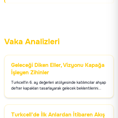
Vaka Analizleri
Geleceği Diken Eller, Vizyonu Kapağa
İşleyen Zihinler
Turkcell'in 6. ay değerleri atölyesinde katılımcılar ahşap
defter kapakları tasarlayarak gelecek beklentilerini
görselleştirdi. 3D animasyonlarla öğrenilen koptik dikiş
tekniğiyle 104 kg CO₂ tasarrufu sağlanan unutulmaz
deneyim.
Turkcell'de İlk Anlardan İtibaren Akış