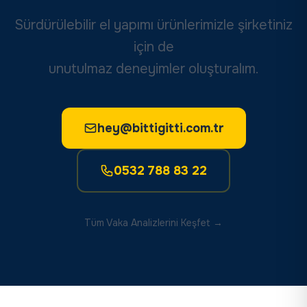
Sürdürülebilir el yapımı ürünlerimizle şirketiniz
için de
unutulmaz deneyimler oluşturalım.
hey@bittigitti.com.tr
0532 788 83 22
Tüm Vaka Analizlerini Keşfet →