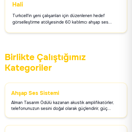
Hali
Turkcell'in yeni çalışanları için düzenlenen hedef
görselleştirme atölyesinde 60 katılımcı ahşap ses
sistemlerini kişiselleştirerek hem bireysel hedeflerini
hem de takım uyumunu keşfetti. 8 ay sonra hala
evlerde sevilerek kullanılan eserlerle 2.412 kg CO₂
tasarrufu sağlanan unutulmaz bir deneyim.
Birlikte Çalıştığımız
Kategoriler
Ahşap Ses Sistemi
Alman Tasarım Ödülü kazanan akustik amplifikatörler,
telefonunuzun sesini doğal olarak güçlendirir, güç
gerektirmez ve birim başına 40.2kg CO₂ tasarrufu
sağlar.