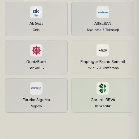
Ak Gıda
ASELSAN
Gıda
Savunma & Teknoloji
DenizBank
Employer Brand Summit
Bankacılık
Etkinlik & Konferans
Eureko Sigorta
Garanti BBVA
Sigorta
Bankacılık