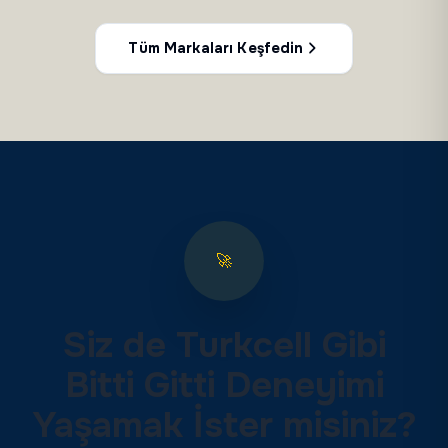
Tüm Markaları Keşfedin
🚀
Siz de
Turkcell
Gibi
Bitti Gitti Deneyimi
Yaşamak İster misiniz?