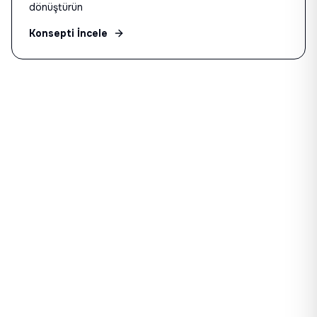
dönüştürün
Konsepti İncele
HEMEN BAŞLAYIN
Konuşalım, Birlikte Tasarlayalım
Size özel bir deneyim tasarlayalım. 15 dakikalık