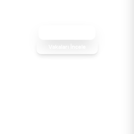
bir görüşme ile başlayalım.
Teklif Alın
Vakaları İncele
Ücretsiz Danışma
24 Saat İçinde Cevap