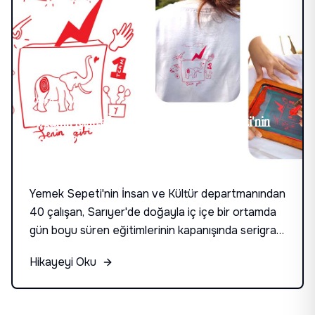
VAKA ANALIZI
Doğanın İçinde İnsan ve Kültür: Yemek Sepeti'nin
Yaratıcı Dönüşümü
Yemek Sepeti'nin İnsan ve Kültür departmanından
40 çalışan, Sarıyer'de doğayla iç içe bir ortamda
gün boyu süren eğitimlerinin kapanışında serigrafi
atölyesi deneyimi yaşadı. 6 gruba ayrılan ekip
Hikayeyi Oku
kendi tasarımlarını yaptı, Erbil Sivaslıoğlu 15
dakikada tüm fikirleri birleştirip kalıcı eserlere
dönüştürdü.