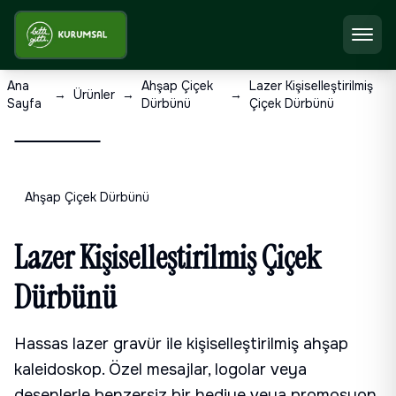
Ana
Ahşap Çiçek
Lazer Kişiselleştirilmiş
→
Ürünler
→
→
Sayfa
Dürbünü
Çiçek Dürbünü
Ahşap Çiçek Dürbünü
Lazer Kişiselleştirilmiş Çiçek
Dürbünü
Hassas lazer gravür ile kişiselleştirilmiş ahşap
kaleidoskop. Özel mesajlar, logolar veya
desenlerle benzersiz bir hediye veya promosyon