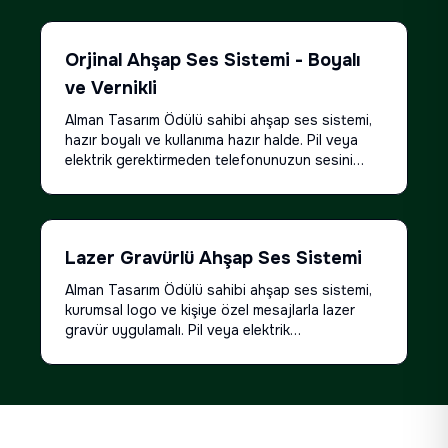
Orjinal Ahşap Ses Sistemi - Boyalı
ve Vernikli
Alman Tasarım Ödülü sahibi ahşap ses sistemi,
hazır boyalı ve kullanıma hazır halde. Pil veya
elektrik gerektirmeden telefonunuzun sesini
25dB artırıyor - bluetooth hoparlörlerle aynı
seviyede ses. 7 katmanlı premium huş
ağacından el işçiliği ile üretilmiş. Tüm telefon
modelleri için uyumlu evrensel tasarım. Su
Lazer Gravürlü Ahşap Ses Sistemi
geçirmez ve dayanıklı yapı ile 15+ yıl kullanım
ömrü. Kurumsal kimlik renklerinizde özel üretim
Alman Tasarım Ödülü sahibi ahşap ses sistemi,
ve lazer gravür ile logo uygulaması mümkün. Her
kurumsal logo ve kişiye özel mesajlarla lazer
ürün el yapımı serigrafi baskılı taşıma çantası ile
gravür uygulamalı. Pil veya elektrik
gelir.
gerektirmeden 25dB ses artışı sağlıyor -
bluetooth hoparlörlerle aynı seviyede
performans. Çalışan hediyesi, bayi ödülü veya
kurumsal etkinlik anısı için logo, isim ve özel
mesajınızla kişiselleştirin. 7 katmanlı premium huş