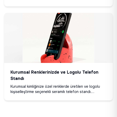
veya kişisel mesajınızı hatırlatan bir dokunuş sunuyor.
Geleneksel cilt tekniği ile üretilen bu defterler, yönetici
hediyeleri ve kurumsal etkinliklerde değerli bir ifade
aracı haline geliyor. Değiştirilebilir kağıt sistemi
sayesinde yıllarca kullanılabilen kalıcı bir tasarım. MBA
programları ve liderlik etkinliklerinde [DenizBank]
(/vaka/denizbank-vizyon-defter-atolyesi) gibi kurumlar
tarafından tercih edildi.
Kurumsal Renklerinizde ve Logolu Telefon
Standı
Kurumsal kimliğinize özel renklerde üretilen ve logolu
kişiselleştirme seçenekli seramik telefon standı.
Welcome pack'ler ve kurumsal hediyeler için ideal.