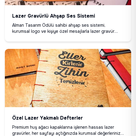
Lazer Gravürlü Ahşap Ses Sistemi
Alman Tasarım Ödülü sahibi ahşap ses sistemi,
kurumsal logo ve kişiye özel mesajlarla lazer gravür
uygulamalı. Pil veya elektrik gerektirmeden 25dB ses
artışı sağlıyor - bluetooth hoparlörlerle aynı seviyede
performans. Çalışan hediyesi, bayi ödülü veya kurumsal
etkinlik anısı için logo, isim ve özel mesajınızla
kişiselleştirin. 7 katmanlı premium huş ağacı, tüm telefon
modelleriyle uyumlu. Su geçirmez ve 15+ yıl ömürlü. Her
ürün el yapımı serigrafi baskılı taşıma çantası ile gelir.
Özel Lazer Yakmalı Defterler
Premium huş ağacı kapaklarına işlenen hassas lazer
gravürler, her sayfayı açtığınızda kurumsal değerlerinizi