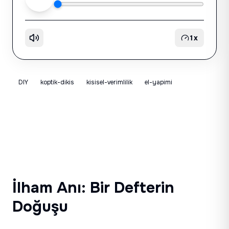
1
x
DIY
koptik-dikis
kisisel-verimlilik
el-yapimi
İlham Anı: Bir Defterin
Doğuşu