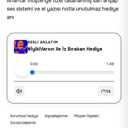
Anahtar müşteriye özel tasarlanmış sarı ahşap
ses sistemi ve el yazısı notla unutulmaz hediye
anı
SESLI ANLATIM
#İyikiVarsın ile İz Bırakan Hediye
0:00
1:49
1
x
Kurumsal Hediye
Kişiselleştirme
Müşteri İlişkileri
Sürdürülebilirlik