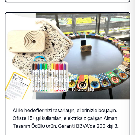
KURUMSAL ETKINLIK
Ahşap Ses Sistemi Tasarımı
30 dk - 3 saat (içeriğe göre)
·
10-200 kişi
AI ile hedeflerinizi tasarlayın, ellerinizle boyayın.
Ofiste 15+ yıl kullanılan, elektriksiz çalışan Alman
Tasarım Ödüllü ürün. Garanti BBVA'da 200 kişi 30
dakikada, Softtech ve Turkcell'de 2-3 saatte