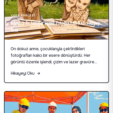
VAKA ANALIZI
Kärcher ile Anneler Günü: Fotoğraftan Kalıcı Ahşap
Eser
On dokuz anne, çocuklarıyla çektirdikleri
fotoğrafları kalıcı bir esere dönüştürdü. Her
görüntü özenle işlendi, çizim ve lazer gravüre
uygun hale getirildi; kişiye özel ahşap stand ve
Hikayeyi Oku
taşıma zarflarıyla teslim edildi.