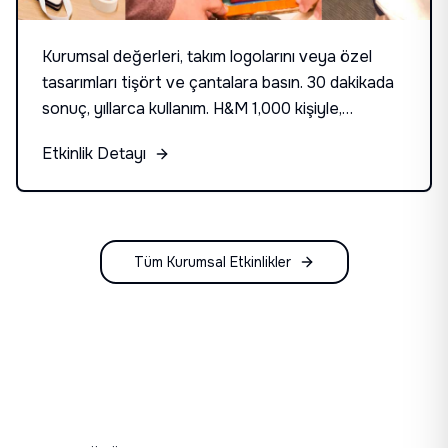
Kurumsal değerleri, takım logolarını veya özel
tasarımları tişört ve çantalara basın. 30 dakikada
sonuç, yıllarca kullanım. H&M 1,000 kişiyle,
Yemeksepeti İK ekibiyle, GİİB 800 çalışanla
Etkinlik Detayı
uyguladı.
Tüm Kurumsal Etkinlikler