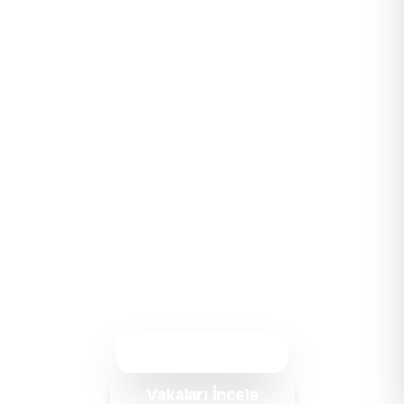
HEMEN BAŞLAYIN
Konuşalım, Birlikte Tasarlayalım
Size özel bir deneyim tasarlayalım. 15 dakikalık
bir görüşme ile başlayalım.
Teklif Alın
Vakaları İncele