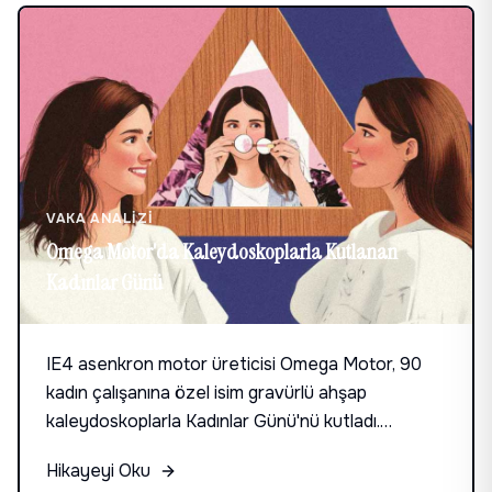
VAKA ANALIZI
Omega Motor'da Kaleydoskoplarla Kutlanan
Kadınlar Günü
IE4 asenkron motor üreticisi Omega Motor, 90
kadın çalışanına özel isim gravürlü ahşap
kaleydoskoplarla Kadınlar Günü'nü kutladı.
Sürdürülebilir hediye tercihiyle marka değerlerini
Hikayeyi Oku
pekiştiren anlamlı deneyim.