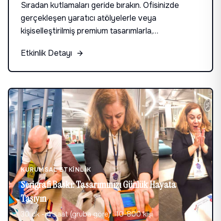
Sıradan kutlamaları geride bırakın. Ofisinizde
gerçekleşen yaratıcı atölyelerle veya
kişiselleştirilmiş premium tasarımlarla,
çalışanlarınıza ne kadar değerli olduklarını
Etkinlik Detayı
hissettirin.
KURUMSAL ETKINLIK
Serigrafi Baskı: Tasarımınızı Günlük Hayata
Taşıyın
30 dk - 4 saat (gruba göre)
·
10-800 kişi