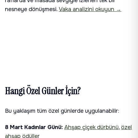
raflarda ve masada sevgiyle izlenen tek bir
nesneye dönüşmesi.
Vaka analizini okuyun →
Hangi Özel Günler İçin?
Bu yaklaşım tüm özel günlerde uygulanabilir:
8 Mart Kadınlar Günü:
Ahşap çiçek dürbünü
,
özel
ahşap ödüller