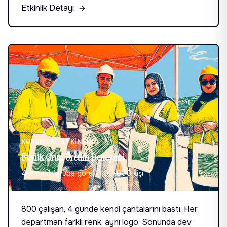
Etkinlik Detayı
uyguladı.
KURUMSAL ETKINLIK
Büyük Grup Üretim Deneyimi
4-8 saat (gruba göre)
·
100-800 kişi
800 çalışan, 4 günde kendi çantalarını bastı. Her
departman farklı renk, aynı logo. Sonunda dev