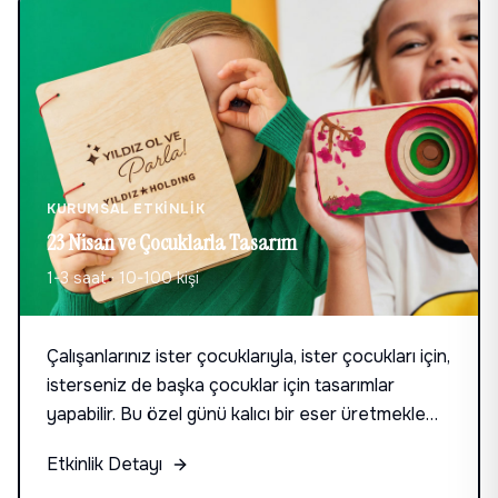
KURUMSAL ETKINLIK
23 Nisan ve Çocuklarla Tasarım
1-3 saat
·
10-100 kişi
Çalışanlarınız ister çocuklarıyla, ister çocukları için,
isterseniz de başka çocuklar için tasarımlar
yapabilir. Bu özel günü kalıcı bir eser üretmekle
kutlamak için Bitti Gitti'nin pek çok alternatif
Etkinlik Detayı
yaklaşımı var.