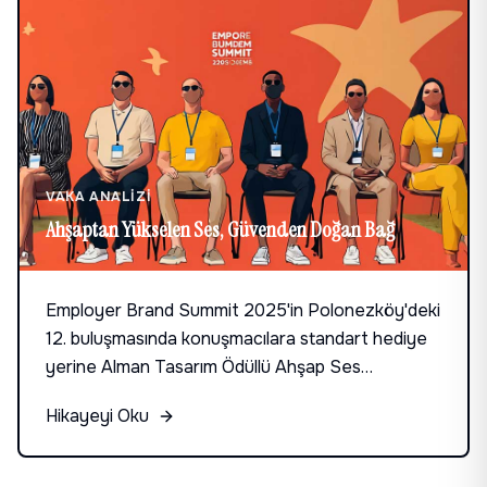
VAKA ANALIZI
Ahşaptan Yükselen Ses, Güvenden Doğan Bağ
Employer Brand Summit 2025'in Polonezköy'deki
12. buluşmasında konuşmacılara standart hediye
yerine Alman Tasarım Ödüllü Ahşap Ses
Sistemleri sunuldu. Kavurucu sıcakta elektriksiz
Hikayeyi Oku
çalışan, 15 yıl ömürlü ve kişiye özel gravürlü
sürdürülebilir hediye deneyimi.