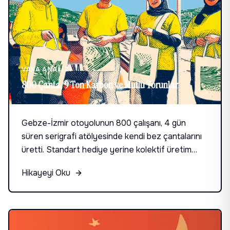
VAKA ANALIZI
800 Çanta, 9 Ton Karbon ve Mutlu Torunlar
Gebze-İzmir otoyolunun 800 çalışanı, 4 gün
süren serigrafi atölyesinde kendi bez çantalarını
üretti. Standart hediye yerine kolektif üretim
deneyimi: 9.3 ton karbon tasarrufu ve torunlara
Hikayeyi Oku
emanet edilecek kalıcı eserler.